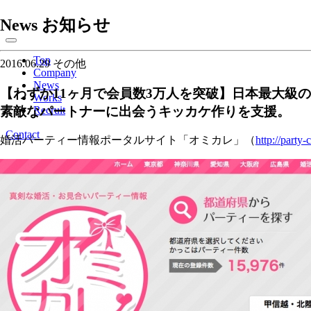
News
お知らせ
Top
2016.06.29
その他
Company
News
【わずか11ヶ月で会員数3万人を突破】日本最大級
Works
素敵なパートナーに出会うキッカケ作りを支援。
Recruit
Contact
婚活パーティー情報ポータルサイト「オミカレ」（
http://party-