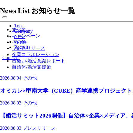
News List
お知らせ一覧
Top
すべて
Company
キャンペーン
News
Works
その他
Recruit
プレスリリース
企業コラボレーション
Contact
出会い/婚活意識レポート
自治体/婚活支援策
2026.08.04
その他
オミカレ×甲南大学（CUBE）産学連携プロジェク
2026.08.03
その他
【婚活サミット2026開催】自治体×企業×メディア
2026.08.03
プレスリリース