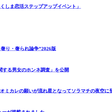
「ふくしま恋活ステップアップイベント」
奢り・奢られ論争”2026版
に関する男女のホンネ調査」を公開
画、オミカレの願いが流れ星となってソラマチの夜空に