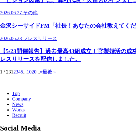
『ビジョン図鑑』に、弊社代表・久留宮のインタビ
2026.06.27
その他
金沢シーサイドFM「社長！あなたの会社教えてく
2026.06.23
プレスリリース
【5/23開催報告】過去最高43組成立！官製婚活の
レスリリースを配信しました。
1 / 23
1
2
3
4
5
...
10
20
...
»
最後 »
Top
Company
News
Works
Recruit
Social Media