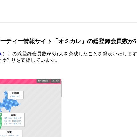
パーティー情報サイト「オミカレ」の総登録会員数が
t/
）」の総登録会員数が5万人を突破したことを発表いたしま
かけ作りを支援しています。