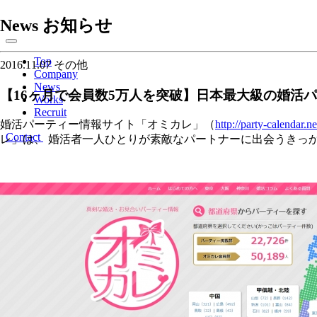
News
お知らせ
Top
2016.11.07
その他
Company
News
【16ヶ月で会員数5万人を突破】日本最大級の婚活
Works
Recruit
婚活パーティー情報サイト「オミカレ」（
http://party-calendar.ne
Contact
レ」は、 婚活者一人ひとりが素敵なパートナーに出会うきっ