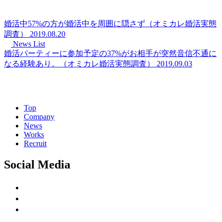
婚活中57%の方が婚活中を周囲に隠さず（オミカレ婚活実態
調査）
2019.08.20
News List
婚活パーティーに参加予定の37%がお相手が突然音信不通に
なる経験あり。（オミカレ婚活実態調査）
2019.09.03
Top
Company
News
Works
Recruit
Social Media