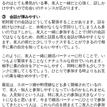
るのはとても勇気がいる事。友人と一緒だと心強く、話しか
けやすいので出会いのチャンスが広がります。
③ 会話が弾みやすい
初対面での会話はどうしても緊張することがあります。話を
続けなければ…と、余裕がなくなり空回りしてしまう人も多
いのでは？しかし、友人と一緒に参加することで1対1の会話
ではなくなるため、自然と話題も増え会話が弾みやすくなり
ます。友人の前だと少しリラックスすることができるので相
手に素の自分を知ってもらいやすいでしょう。
このように、友人と一緒に婚活パーティーに行くことで、い
つもより緊張することなくナチュラルな自分でいられます。
相手に素の自分をアピールしやすく、同時に相手も少しフラ
ンクに接してくるでしょう。ひとりで参加する時よりもお互
いの素を確かめやすいです。
最近は、スポーツ婚や料理婚なども多く開催されているの
で、友人・知人と参加しやすくなっているのかもしれません
ね。人見知りという人は、特に友人との参加は大きなメリッ
トになると思います。今まで婚活パーティーにひとりで参加
してきたという人は、これらの点を踏まえてご友人との参加