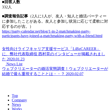
■回答人数
332人
■調査報告記事
（2人に1人が、友人・知人と婚活パーティー
に参加したことがある。友人と参加し状況に応じて柔軟に対
応するのが吉。）
https://party-calendar.net/blog/1-in-2-matchmaking-party-
participants-have-joined-a-matchmaking-party-with-a-friend.html
女性向けライフキャリア支援サービス「LiBzCAREER」
に、弊社代表取締役 西村晃のインタビューが掲載されまし
た
2020.01.23
News List
ウェブクリエーターの婚活実態調査！ウェブクリエーターが
結婚で最も重視することとは・・？
2020.02.07
Top
Company
News
Works