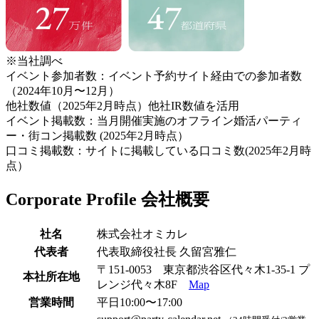
※当社調べ
イベント参加者数：イベント予約サイト経由での参加者数
（2024年10月〜12月）
他社数値（2025年2月時点）他社IR数値を活用
イベント掲載数：当月開催実施のオフライン婚活パーティ
ー・街コン掲載数 (2025年2月時点）
口コミ掲載数：サイトに掲載している口コミ数(2025年2月時
点）
Corporate Profile
会社概要
社名
株式会社オミカレ
代表者
代表取締役社長 久留宮雅仁
〒151-0053 東京都渋谷区代々木1-35-1 プ
本社所在地
レンジ代々木8F
Map
営業時間
平日10:00〜17:00