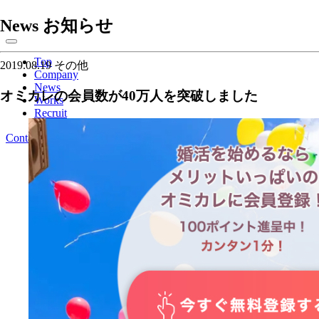
News
お知らせ
Top
2019.08.19
その他
Company
News
オミカレの会員数が40万人を突破しました
Works
Recruit
Contact