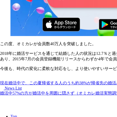
この度、オミカレが会員数40万人を突破しました。
2018年に婚活サービスを通じて結婚した人の状況は12.7
あり、2015年7月の会員登録機能リリースからわずか4年で会
今後も、時代の変化に柔軟な対応をし、より使いやすいサービ
現在婚活中で、この夏帰省する人のうち約38%が帰省先の婚
News List
婚活中57%の方が婚活中を周囲に隠さず（オミカレ婚活実態調
Top