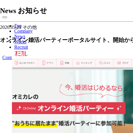
News
お知らせ
Top
2020.05.21
その他
Company
News
オンライン婚活パーティーポータルサイト、開始から1
Works
Recruit
Contact