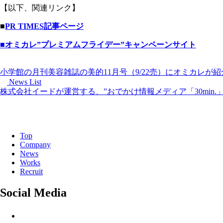
【以下、関連リンク】
■
PR TIMES記事ページ
■オミカレ”プレミアムフライデー”キャンペーンサイト
小学館の月刊美容雑誌の美的11月号（9/22売）にオミカレが
News List
株式会社イードが運営する、”おでかけ情報メディア「30min
Top
Company
News
Works
Recruit
Social Media