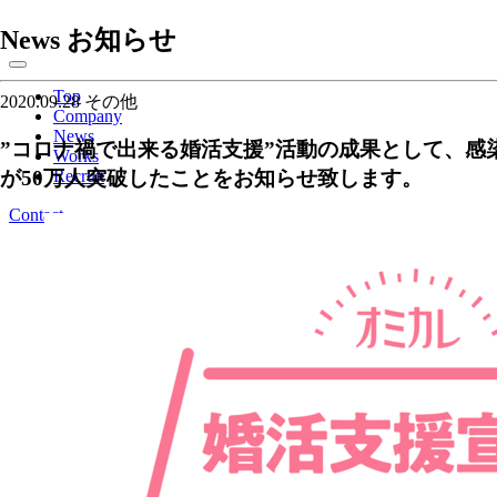
News
お知らせ
Top
2020.09.28
その他
Company
News
”コロナ禍で出来る婚活支援”活動の成果として、
Works
が50万人突破したことをお知らせ致します。
Recruit
Contact