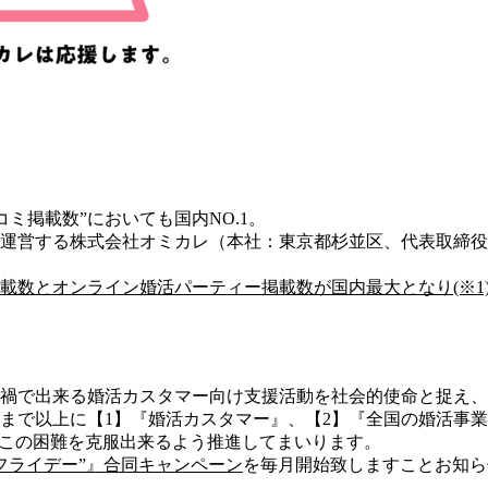
コミ掲載数”においても国内NO.1。
運営する株式会社オミカレ（本社：東京都杉並区、代表取締役
数とオンライン婚活パーティー掲載数が国内最大となり(※1)、20
禍で出来る婚活カスタマー向け支援活動を社会的使命と捉え、
まで以上に【1】『婚活カスタマー』、【2】『全国の婚活事業
がこの困難を克服出来るよう推進してまいります。
ムフライデー”』合同キャンペーン
を毎月開始致しますことお知ら