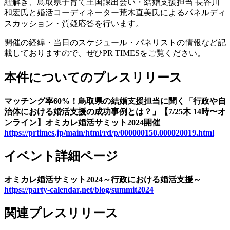
紐解き、鳥取県子育て王国課出会い・結婚支援担当 長谷川
和宏氏と婚活コーディネーター荒木直美氏によるパネルディ
スカッション・質疑応答を行います。
開催の経緯・当日のスケジュール・パネリストの情報など記
載しておりますので、ぜひPR TIMESをご覧ください。
本件についてのプレスリリース
マッチング率60%！鳥取県の結婚支援担当に聞く「行政や自
治体における婚活支援の成功事例とは？」【7/25木 14時〜オ
ンライン】オミカレ婚活サミット2024開催
https://prtimes.jp/main/html/rd/p/000000150.000020019.html
イベント詳細ページ
オミカレ婚活サミット2024～行政における婚活支援～
https://party-calendar.net/blog/summit2024
関連プレスリリース