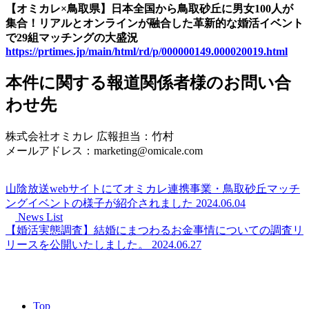
【オミカレ×鳥取県】日本全国から鳥取砂丘に男女100人が
集合！リアルとオンラインが融合した革新的な婚活イベント
で29組マッチングの大盛況
https://prtimes.jp/main/html/rd/p/000000149.000020019.html
本件に関する報道関係者様のお問い合
わせ先
株式会社オミカレ 広報担当：竹村
メールアドレス：marketing@omicale.com
山陰放送webサイトにてオミカレ連携事業・鳥取砂丘マッチ
ングイベントの様子が紹介されました
2024.06.04
News List
【婚活実態調査】結婚にまつわるお金事情についての調査リ
リースを公開いたしました。
2024.06.27
Top