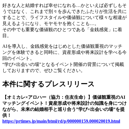
好きな人と結婚すれば幸せになれる…かといえば必ずしもそ
うではなく、これまで別々を歩んできたふたりが生活を共に
することで、ライフスタイルや価値観について様々な相違が
見えるようになり、モヤモヤを抱くことも…。
その中でも重要な価値観のひとつである「金銭感覚」に着
目。
AIを導入し、金銭感覚をはじめとした価値観重視のマッチ
ングを体験できると同時に、資産形成や将来設計を学べる今
回のイベント。
“学び×出会いの場”となるイベント開催の背景について掲載
しておりますので、ぜひご覧ください。
本件に関するプレスリリース
【オミカレ×アロハー（協力：住友生命）】価値観重視のAI
マッチングイベント！資産形成や将来設計の知識を身につけ
ながら、未来の結婚相手と巡り合う”学び×出会いの場”を提
供！
https://prtimes.jp/main/html/rd/p/000000159.000020019.html