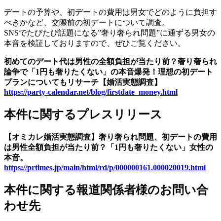
デートの予算や、初デートの費用は男女でどのように負担す
べきかなど、交際前の初デートについて調査。
SNSでたびたび話題になる”奢り奢られ問題”に通ずる男女の
本音を検証しておりますので、ぜひご覧ください。
初めてのデート代は男性の全額負担が当たり前？奢り奢られ
論争で「1円も奢りたくない」の本音爆発！理想の初デート
プランについてもリサーチ【婚活実態調査】
https://party-calendar.net/blog/firstdate_money.html
本件に関するプレスリリース
【オミカレ婚活実態調査】奢り奢られ問題、初デートの費用
は男性全額負担が当たり前？「1円も奢りたくない」女性の
本音。
https://prtimes.jp/main/html/rd/p/000000161.000020019.html
本件に関する報道関係者様のお問い合
わせ先