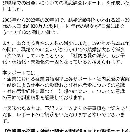
び職場での出会いについての意識調査レポート』を作成いた
しました。
2003年から2023年の20年間で、結婚適齢期といわれる20～39
歳の人口は約820万人減少し、同年代の男女が”自然に出会
う”こと自体が難しい昨今。
また、出会える異性の人数の減少に加え、1997年から2021年
の間に、職場での出会いがきっかけでの結婚は大きく減少
（約13％）していることから、「社内恋愛の減少」も少子
化・晩婚化・未婚化の一因となっていると考えられます。
本レポートでは
・企業における従業員婚姻率上昇サポート・社内恋愛の実態
・結婚による仕事への影響および社内恋愛についての意識
・社内恋愛経験に基づく「理想の出会い」についての意識
の三軸で調査結果を記載しております。
ご興味のある方は、下記フォームより必要事項をご記入いた
だき、レポートのご請求をいただけますと幸いでございま
す。
『従業員の恋愛・結婚に関する実態調査および職場での出会