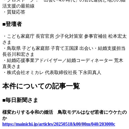
活支援の最前線
・質疑応答
■登壇者
・こども家庭庁 長官官房 少子化対策室 参事官補佐 松本宏太
さま
・鳥取県 子ども家庭部 子育て王国課 出会い・結婚支援担当
長谷川和宏さま
・結婚応援事業アドバイザー／結婚コーディネーター 荒木
直美さま
・株式会社オミカレ 代表取締役社長 下永田真人
本件についての記事一覧
■毎日新聞さま
様変わりする令和の婚活 鳥取モデルはなぜ若者にウケたの
か
https://mainichi.jp/articles/20250518/k00/00m/040/203000c