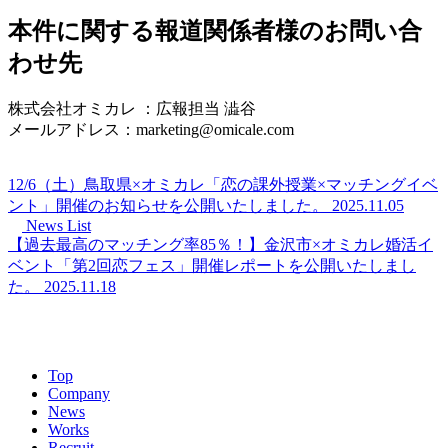
本件に関する報道関係者様のお問い合
わせ先
株式会社オミカレ ：広報担当 澁谷
メールアドレス：marketing@omicale.com
12/6（土）鳥取県×オミカレ「恋の課外授業×マッチングイベ
ント」開催のお知らせを公開いたしました。
2025.11.05
News List
【過去最高のマッチング率85％！】金沢市×オミカレ婚活イ
ベント「第2回恋フェス」開催レポートを公開いたしまし
た。
2025.11.18
Top
Company
News
Works
Recruit