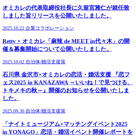
オミカレの代表取締役社長に久留宮雅仁が就任致
しました旨リリースを公開いたしました。
2025.10.22
企業コラボレーション
Retty × オミカレ「麻辣 de MEET in代々木」の開
催＆募集開始について公開いたしました。
2025.10.02
自治体/婚活支援策
石川県 金沢市×オミカレの恋活・婚活支援 『恋フ
ェス2025 in KANAZAWA ～いいね！で見つける、
トキメキの秋～』開催のお知らせを公開いたしま
した。
2025.09.30
自治体/婚活支援策
「ナイトミュージアム×マッチングイベント2025
in YONAGO」恋活・婚活イベント開催レポートを