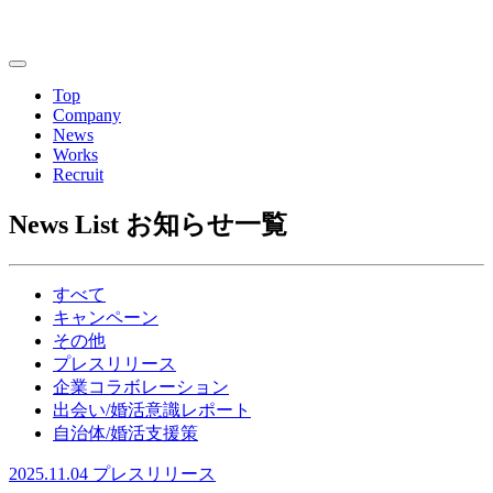
Top
Company
News
Works
Recruit
News List
お知らせ一覧
すべて
キャンペーン
その他
プレスリリース
企業コラボレーション
出会い/婚活意識レポート
自治体/婚活支援策
2025.11.04
プレスリリース