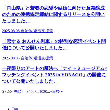
「岡山県」と若者の恋愛や結婚に向けた意識醸成
のための連携協定締結に関するリリースを公開い
たしました。
2025.08.06
自治体/婚活支援策
「恋する おんせん列車」の特別な恋活イベント開
催について公開いたしました。
2025.08.05
自治体/婚活支援策
一夜限りのアートの魔法へ「ナイトミュージアム×
マッチングイベント 2025 in YONAGO」の開催に
ついて公開いたしました。
5 / 23
« 先頭
«
...
3
4
5
6
7
...
10
20
...
»
最後 »
Top